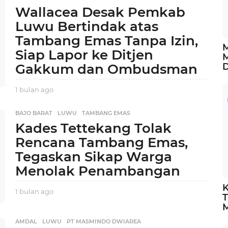
Wallacea Desak Pemkab
Luwu Bertindak atas
Tambang Emas Tanpa Izin,
M
Siap Lapor ke Ditjen
M
Gakkum dan Ombudsman
1 bulan ago
1
b
u
BAJO BARAT
,
LUWU
,
TAMBANG EMAS
l
Kades Tettekang Tolak
a
n
Rencana Tambang Emas,
a
Tegaskan Sikap Warga
g
Menolak Penambangan
o
K
1 bulan ago
1
T
b
u
l
AMDAL
,
LUWU
,
PT MASMINDO DWIAREA