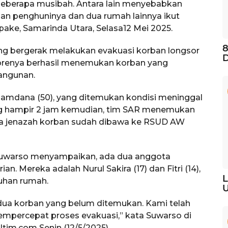
eberapa musibah. Antara lain menyebabkan
n penghuninya dan dua rumah lainnya ikut
ake, Samarinda Utara, Selasa12 Mei 2025.
8
g bergerak melakukan evakuasi korban longsor
D
sorenya berhasil menemukan korban yang
angunan.
amdana (50), yang ditemukan kondisi meninggal
lang hampir 2 jam kemudian, tim SAR menemukan
dua jenazah korban sudah dibawa ke RSUD AW
Suwarso menyampaikan, ada dua anggota
n. Mereka adalah Nurul Sakira (17) dan Fitri (14),
L
tuhan rumah.
U
 dua korban yang belum ditemukan. Kami telah
mpercepat proses evakuasi,” kata Suwarso di
ltim.com Senin (12/5/2025).