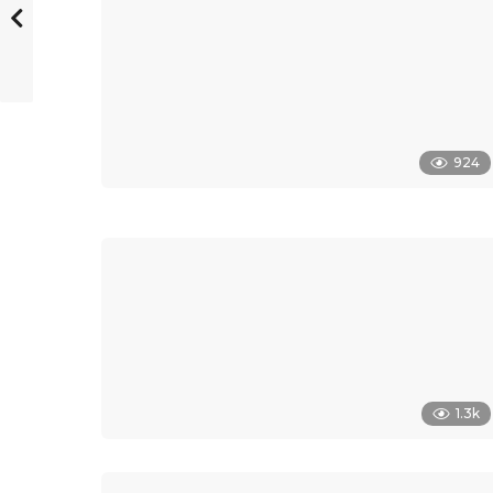
924
1.3k