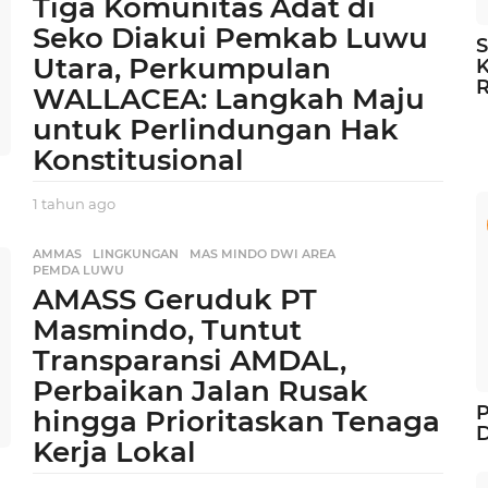
Tiga Komunitas Adat di
n
a
Seko Diakui Pemkab Luwu
g
S
Utara, Perkumpulan
o
K
WALLACEA: Langkah Maju
untuk Perlindungan Hak
Konstitusional
1 tahun ago
1
t
a
AMMAS
,
LINGKUNGAN
,
MAS MINDO DWI AREA
,
h
PEMDA LUWU
u
AMASS Geruduk PT
n
Masmindo, Tuntut
a
g
Transparansi AMDAL,
o
Perbaikan Jalan Rusak
P
hingga Prioritaskan Tenaga
D
Kerja Lokal