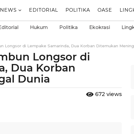
NEWS
EDITORIAL
POLITIKA
OASE
LIN
Editorial
Hukum
Politika
Ekokrasi
Ling
un Longsor di Lempake Samarinda, Dua Korban Ditemukan Mening
imbun Longsor di
a, Dua Korban
al Dunia
672
views