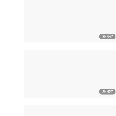
647
657