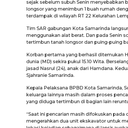
sejak sebelum subuh Senin menyebabkan b
longsor yang menimbun 1 buah rumah denga
terdampak di wilayah RT 22 Kelurahan Lemp
Tim SAR gabungan Kota Samarinda langsun
menggunakan alat berat. Dan pada Senin 
tertimbun tanah longsor dan puing-puing b
Korban pertama yang berhasil ditemukan H
dunia (MD) sekira pukul 15.10 Wita. Berse
jasad Nasrul (24), anak dari Hamdana. Ke
Sjahranie Samarinda.
Kepala Pelaksana BPBD Kota Samarinda, 
keluarga lainnya masih dalam proses pencaria
yang diduga tertimbun di bagian lain rerun
“Saat ini pencarian masih difokuskan pada
mengerahkan dua unit ekskavator untuk me
lokasi kejadian sebagaimana di lansir ayoka