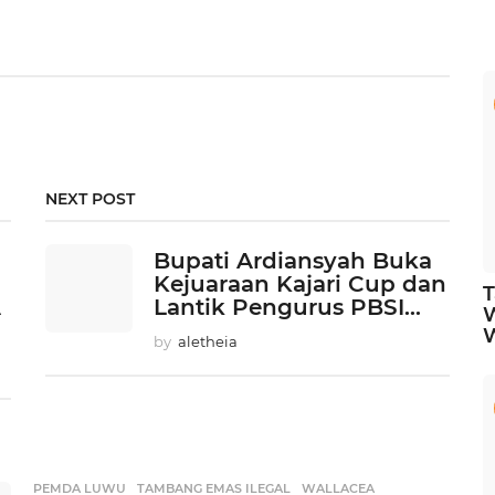
NEXT POST
Bupati Ardiansyah Buka
Kejuaraan Kajari Cup dan
T
A
Lantik Pengurus PBSI...
by
aletheia
PEMDA LUWU
,
TAMBANG EMAS ILEGAL
,
WALLACEA