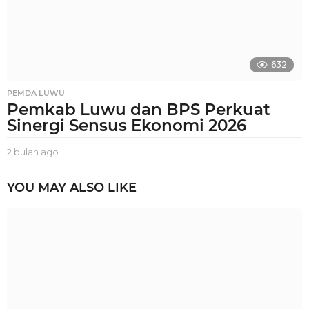
o
632
PEMDA LUWU
Pemkab Luwu dan BPS Perkuat
Sinergi Sensus Ekonomi 2026
2 bulan ago
2
b
u
YOU MAY ALSO LIKE
l
a
n
a
g
o