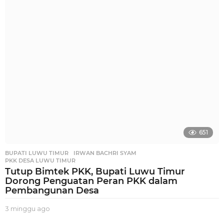
g
g
u
a
g
o
651
BUPATI LUWU TIMUR
,
IRWAN BACHRI SYAM
,
PKK DESA LUWU TIMUR
Tutup Bimtek PKK, Bupati Luwu Timur
Dorong Penguatan Peran PKK dalam
Pembangunan Desa
3 minggu ago
2
m