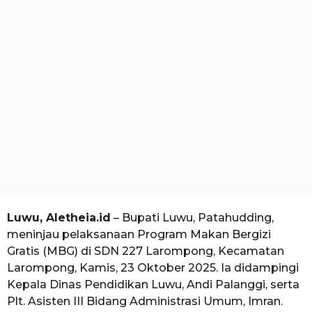
i
b
o
a
u
l
a
n
a
g
o
Luwu, Aletheia.id
– Bupati Luwu, Patahudding,
meninjau pelaksanaan Program Makan Bergizi
Gratis (MBG) di SDN 227 Larompong, Kecamatan
Larompong, Kamis, 23 Oktober 2025. Ia didampingi
Kepala Dinas Pendidikan Luwu, Andi Palanggi, serta
Plt. Asisten III Bidang Administrasi Umum, Imran.