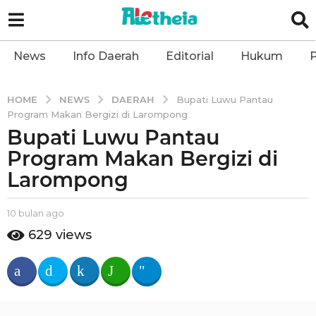
News
Info Daerah
Editorial
Hukum
P
NEWS
DAERAH
HOME
Bupati Luwu Pantau
Program Makan Bergizi di Larompong
Bupati Luwu Pantau
1
0
Program Makan Bergizi di
b
Larompong
u
l
b
10 bulan ago
9
a
y
b
629
views
n
a
u
l
a
l
e
a
g
t
n
o
h
a
9
e
g