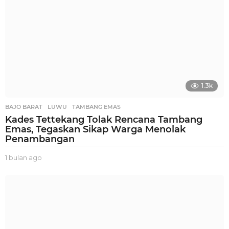
1.3k
BAJO BARAT
,
LUWU
,
TAMBANG EMAS
Kades Tettekang Tolak Rencana Tambang
Emas, Tegaskan Sikap Warga Menolak
Penambangan
1 bulan ago
1
b
u
l
a
n
a
g