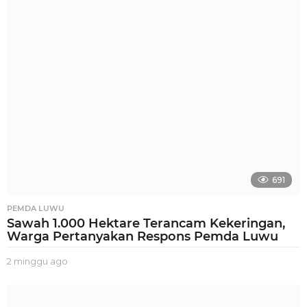
g
g
u
a
g
o
691
PEMDA LUWU
Sawah 1.000 Hektare Terancam Kekeringan,
Warga Pertanyakan Respons Pemda Luwu
2 minggu ago
2
m
i
n