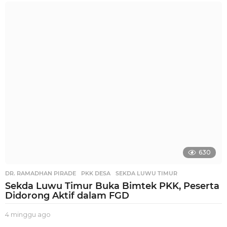
i
n
g
g
u
a
g
o
630
DR. RAMADHAN PIRADE
,
PKK DESA
,
SEKDA LUWU TIMUR
Sekda Luwu Timur Buka Bimtek PKK, Peserta
Didorong Aktif dalam FGD
4 minggu ago
2
m