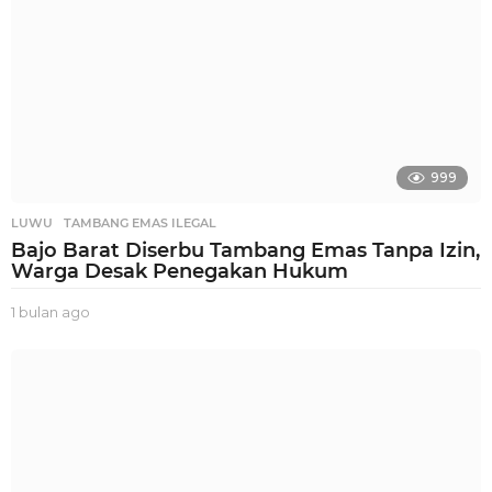
o
999
LUWU
,
TAMBANG EMAS ILEGAL
Bajo Barat Diserbu Tambang Emas Tanpa Izin,
Warga Desak Penegakan Hukum
1 bulan ago
1
b
u
l
a
n
a
g
o