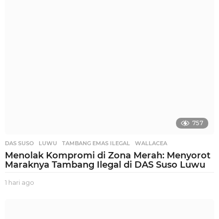
g
o
757
DAS SUSO
,
LUWU
,
TAMBANG EMAS ILEGAL
,
WALLACEA
Menolak Kompromi di Zona Merah: Menyorot
Maraknya Tambang Ilegal di DAS Suso Luwu
1 hari ago
1
h
a
r