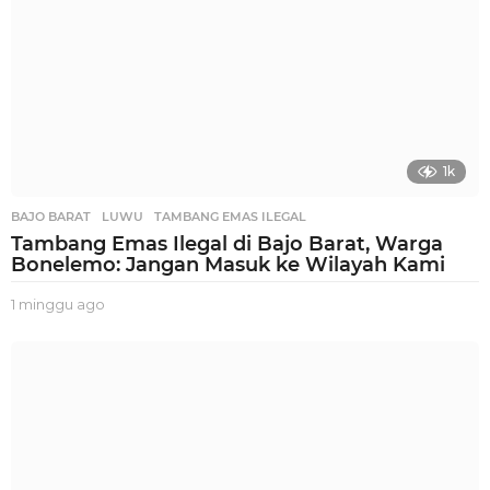
1k
BAJO BARAT
,
LUWU
,
TAMBANG EMAS ILEGAL
Tambang Emas Ilegal di Bajo Barat, Warga
Bonelemo: Jangan Masuk ke Wilayah Kami
1 minggu ago
1
m
i
n
g
g
u
a
g