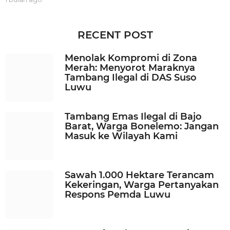
b
u
l
RECENT POST
a
n
Menolak Kompromi di Zona
a
Merah: Menyorot Maraknya
g
Tambang Ilegal di DAS Suso
o
Luwu
Tambang Emas Ilegal di Bajo
Barat, Warga Bonelemo: Jangan
Masuk ke Wilayah Kami
Sawah 1.000 Hektare Terancam
Kekeringan, Warga Pertanyakan
Respons Pemda Luwu