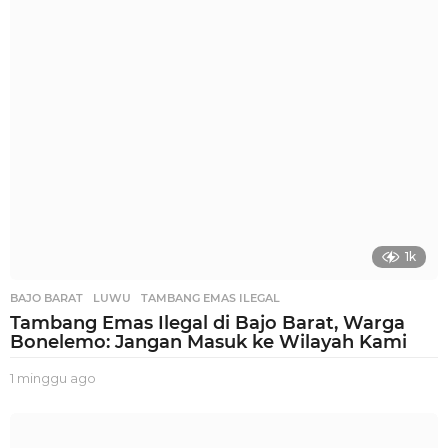
i
a
g
o
1k
BAJO BARAT
,
LUWU
,
TAMBANG EMAS ILEGAL
Tambang Emas Ilegal di Bajo Barat, Warga
Bonelemo: Jangan Masuk ke Wilayah Kami
1 minggu ago
1
m
i
n