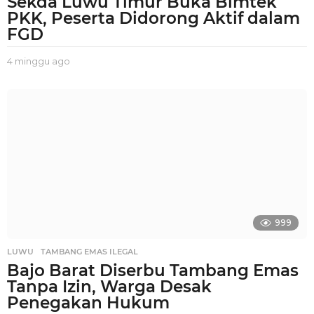
Sekda Luwu Timur Buka Bimtek
PKK, Peserta Didorong Aktif dalam
FGD
4 minggu ago
2
m
i
n
g
g
u
a
g
o
999
LUWU
,
TAMBANG EMAS ILEGAL
Bajo Barat Diserbu Tambang Emas
Tanpa Izin, Warga Desak
Penegakan Hukum