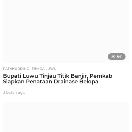
o
641
PATAHUDDING
,
PEMDA LUWU
Bupati Luwu Tinjau Titik Banjir, Pemkab
Siapkan Penataan Drainase Belopa
3 bulan ago
3
b
u
l
a
n
a
g