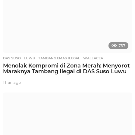
757
DAS SUSO
,
LUWU
,
TAMBANG EMAS ILEGAL
,
WALLACEA
Menolak Kompromi di Zona Merah: Menyorot
Maraknya Tambang Ilegal di DAS Suso Luwu
1 hari ago
1
h
a
r
i
a
g
o