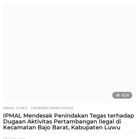
i
n
g
g
u
a
g
o
826
IPMAL LUWU
,
TAMBANG EMAS ILEGAL
IPMAL Mendesak Penindakan Tegas terhadap
Dugaan Aktivitas Pertambangan Ilegal di
Kecamatan Bajo Barat, Kabupaten Luwu
1 bulan ago
1