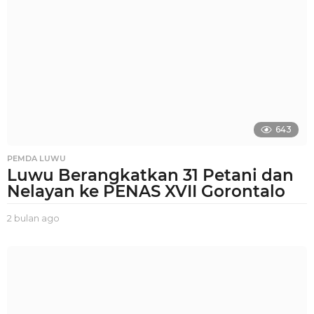
l
a
n
a
g
o
643
PEMDA LUWU
Luwu Berangkatkan 31 Petani dan
Nelayan ke PENAS XVII Gorontalo
2 bulan ago
2
b
u
l
a
n
a
g