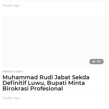
1 bulan ago
1
b
u
l
a
n
a
g
o
651
PEMDA LUWU
Muhammad Rudi Jabat Sekda
Definitif Luwu, Bupati Minta
Birokrasi Profesional
1 bulan ago
1
b
u