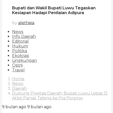
Bupati dan Wakil Bupati Luwu Tegaskan
Kesiapan Hadapi Penilaian Adipura
by
aletheia
News
Info Daerah
Editorial
Hukum
Politika
Ekokrasi
Lingkungan
Opini
Travel
Home
News
Daerah
Dukung Prestasi Daerah, Bupati Luwu Lepas 12
Atlet Panjat Tebing ke Pra Porprov
9 bulan ago
9 bulan ago