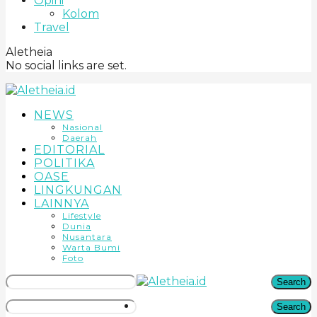
Opini
Kolom
Travel
Aletheia
No social links are set.
NEWS
Nasional
Daerah
EDITORIAL
POLITIKA
OASE
LINGKUNGAN
LAINNYA
Lifestyle
Dunia
Nusantara
Warta Bumi
Foto
Search
Search