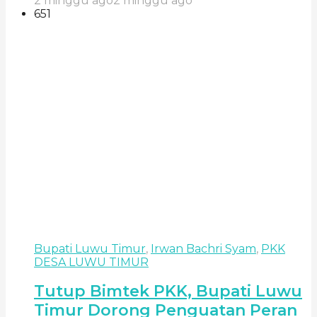
2 minggu ago
2 minggu ago
651
Bupati Luwu Timur
,
Irwan Bachri Syam
,
PKK
DESA LUWU TIMUR
Tutup Bimtek PKK, Bupati Luwu
Timur Dorong Penguatan Peran