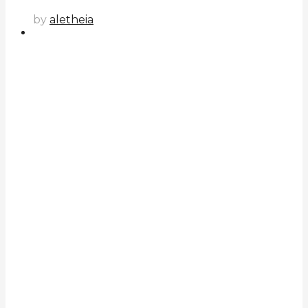
by
aletheia