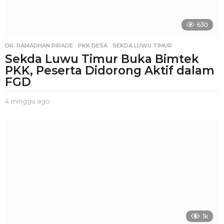
630
DR. RAMADHAN PIRADE
,
PKK DESA
,
SEKDA LUWU TIMUR
Sekda Luwu Timur Buka Bimtek
PKK, Peserta Didorong Aktif dalam
FGD
4 minggu ago
3
m
i
n
g
g
u
a
g
o
1k