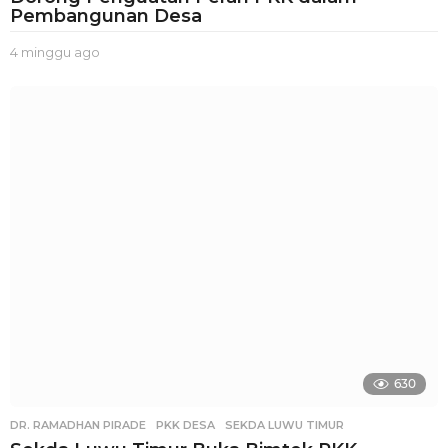
Pembangunan Desa
4 minggu ago
3
m
i
n
g
g
u
a
g
o
630
DR. RAMADHAN PIRADE
,
PKK DESA
,
SEKDA LUWU TIMUR