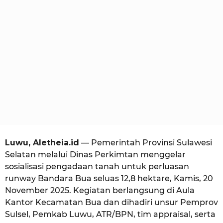
i
u
o
a
l
a
n
a
g
o
Luwu, Aletheia.id
— Pemerintah Provinsi Sulawesi
Selatan melalui Dinas Perkimtan menggelar
sosialisasi pengadaan tanah untuk perluasan
runway Bandara Bua seluas 12,8 hektare, Kamis, 20
November 2025. Kegiatan berlangsung di Aula
Kantor Kecamatan Bua dan dihadiri unsur Pemprov
Sulsel, Pemkab Luwu, ATR/BPN, tim appraisal, serta