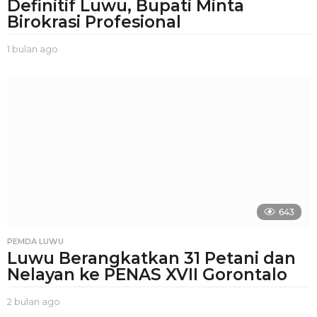
Definitif Luwu, Bupati Minta
Birokrasi Profesional
1 bulan ago
1
b
u
l
a
n
a
g
o
643
PEMDA LUWU
Luwu Berangkatkan 31 Petani dan
Nelayan ke PENAS XVII Gorontalo
2 bulan ago
2
b