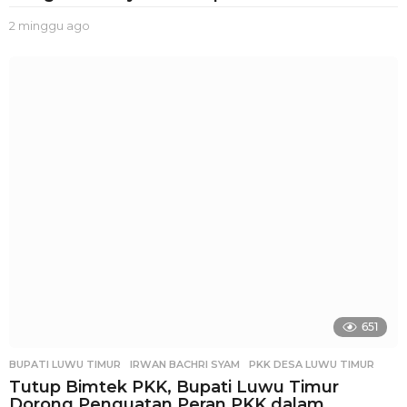
2 minggu ago
2
m
i
n
g
g
u
a
g
o
651
BUPATI LUWU TIMUR
,
IRWAN BACHRI SYAM
,
PKK DESA LUWU TIMUR
Tutup Bimtek PKK, Bupati Luwu Timur
Dorong Penguatan Peran PKK dalam