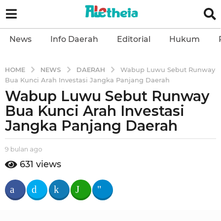
News
Info Daerah
Editorial
Hukum
NEWS
DAERAH
HOME
Wabup Luwu Sebut Runway
Bua Kunci Arah Investasi Jangka Panjang Daerah
Wabup Luwu Sebut Runway
9
b
Bua Kunci Arah Investasi
u
Jangka Panjang Daerah
l
a
b
9 bulan ago
9
n
y
b
631
views
a
a
u
l
g
l
e
a
o
t
n
9
h
a
b
e
g