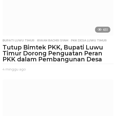
651
BUPATI LUWU TIMUR
,
IRWAN BACHRI SYAM
,
PKK DESA LUWU TIMUR
Tutup Bimtek PKK, Bupati Luwu
Timur Dorong Penguatan Peran
PKK dalam Pembangunan Desa
4 minggu ago
3
m
i
n
g
g
u
a
g
o