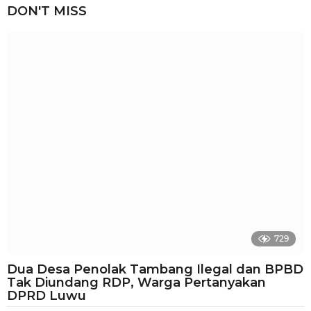
u
DON'T MISS
l
a
n
a
g
o
729
Dua Desa Penolak Tambang Ilegal dan BPBD
Tak Diundang RDP, Warga Pertanyakan
DPRD Luwu