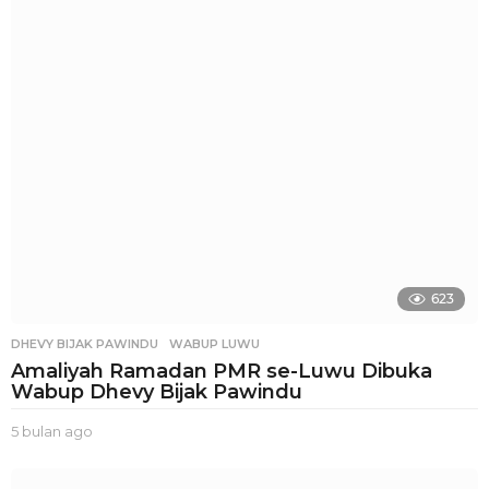
a
n
a
g
o
623
DHEVY BIJAK PAWINDU
,
WABUP LUWU
Amaliyah Ramadan PMR se-Luwu Dibuka
Wabup Dhevy Bijak Pawindu
5 bulan ago
3
b
u