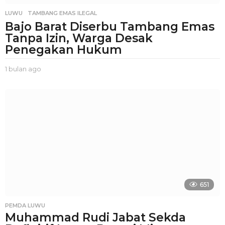
LUWU
,
TAMBANG EMAS ILEGAL
Bajo Barat Diserbu Tambang Emas
Tanpa Izin, Warga Desak
Penegakan Hukum
1 bulan ago
1
b
u
l
a
n
a
g
o
651
PEMDA LUWU
Muhammad Rudi Jabat Sekda