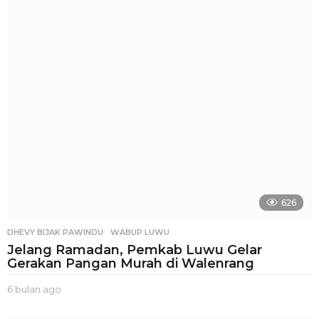
l
a
n
a
g
o
626
DHEVY BIJAK PAWINDU
,
WABUP LUWU
Jelang Ramadan, Pemkab Luwu Gelar
Gerakan Pangan Murah di Walenrang
6 bulan ago
5
b
u