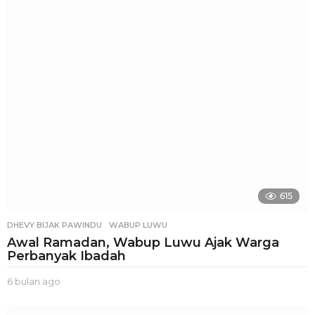
l
a
n
a
g
o
615
DHEVY BIJAK PAWINDU
,
WABUP LUWU
Awal Ramadan, Wabup Luwu Ajak Warga
Perbanyak Ibadah
6 bulan ago
5
b
u