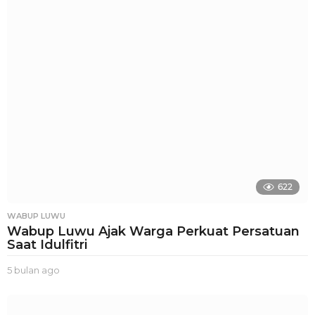
a
g
o
622
WABUP LUWU
Wabup Luwu Ajak Warga Perkuat Persatuan
Saat Idulfitri
5 bulan ago
3
b
u
l