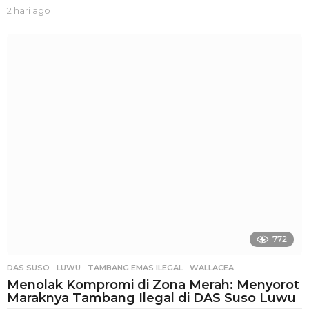
2 hari ago
2
h
a
r
i
a
g
o
772
DAS SUSO
,
LUWU
,
TAMBANG EMAS ILEGAL
,
WALLACEA
Menolak Kompromi di Zona Merah: Menyorot
Maraknya Tambang Ilegal di DAS Suso Luwu