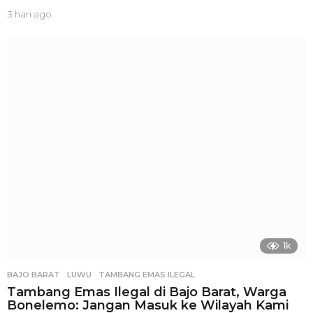
3 hari ago
3
h
a
r
i
a
g
o
1k
BAJO BARAT
,
LUWU
,
TAMBANG EMAS ILEGAL
Tambang Emas Ilegal di Bajo Barat, Warga
Bonelemo: Jangan Masuk ke Wilayah Kami