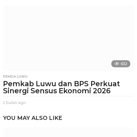
u
l
a
n
a
g
o
632
PEMDA LUWU
Pemkab Luwu dan BPS Perkuat
Sinergi Sensus Ekonomi 2026
2 bulan ago
2
b
u
YOU MAY ALSO LIKE
l
a
n