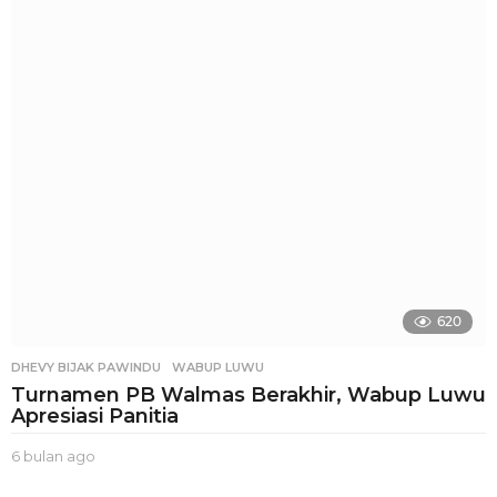
l
a
n
a
g
o
620
DHEVY BIJAK PAWINDU
,
WABUP LUWU
Turnamen PB Walmas Berakhir, Wabup Luwu
Apresiasi Panitia
6 bulan ago
5
b