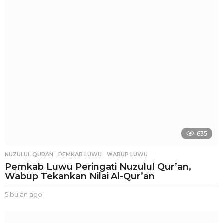
a
n
a
g
o
635
NUZULUL QURAN
,
PEMKAB LUWU
,
WABUP LUWU
Pemkab Luwu Peringati Nuzulul Qur’an,
Wabup Tekankan Nilai Al-Qur’an
5 bulan ago
3
b
u
l