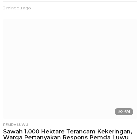
2 minggu ago
2
m
i
n
g
g
u
a
g
o
691
PEMDA LUWU
Sawah 1.000 Hektare Terancam Kekeringan,
Warga Pertanyakan Respons Pemda Luwu