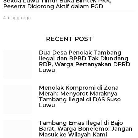
Sekda Luwu Timur Buka Bimtek PKK,
Peserta Didorong Aktif dalam FGD
4 minggu ago
3
m
i
n
RECENT POST
g
g
Dua Desa Penolak Tambang
u
Ilegal dan BPBD Tak Diundang
a
RDP, Warga Pertanyakan DPRD
g
Luwu
o
Menolak Kompromi di Zona
Merah: Menyorot Maraknya
Tambang Ilegal di DAS Suso
Luwu
Tambang Emas Ilegal di Bajo
Barat, Warga Bonelemo: Jangan
Masuk ke Wilayah Kami