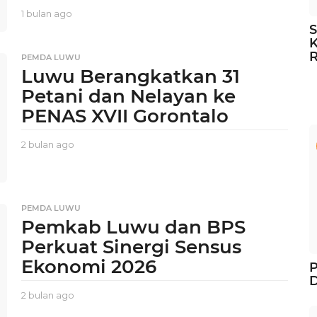
1 bulan ago
1
b
S
u
K
l
PEMDA LUWU
a
Luwu Berangkatkan 31
n
Petani dan Nelayan ke
a
g
PENAS XVII Gorontalo
o
2 bulan ago
2
b
u
l
a
PEMDA LUWU
n
Pemkab Luwu dan BPS
a
g
Perkuat Sinergi Sensus
o
Ekonomi 2026
P
D
2 bulan ago
2
b