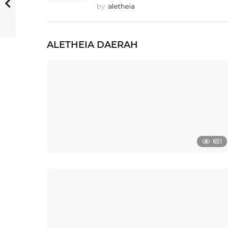
by
aletheia
ALETHEIA
DAERAH
651