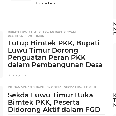
by
aletheia
M
M
BUPATI LUWU TIMUR
,
IRWAN BACHRI SYAM
,
PKK DESA LUWU TIMUR
Tutup Bimtek PKK, Bupati
Luwu Timur Dorong
Penguatan Peran PKK
dalam Pembangunan Desa
3 minggu ago
2
m
i
DR. RAMADHAN PIRADE
,
PKK DESA
,
SEKDA LUWU TIMUR
n
Sekda Luwu Timur Buka
K
g
T
g
Bimtek PKK, Peserta
u
Didorong Aktif dalam FGD
a
g