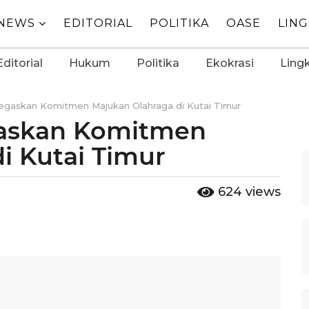
NEWS
EDITORIAL
POLITIKA
OASE
LIN
Editorial
Hukum
Politika
Ekokrasi
Ling
Tegaskan Komitmen Majukan Olahraga di Kutai Timur
gaskan Komitmen
i Kutai Timur
624
views