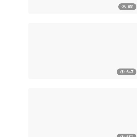
651
643
632