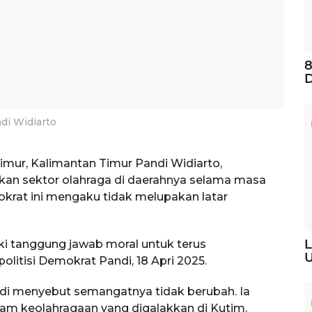
8
D
di Widiarto
mur, Kalimantan Timur Pandi Widiarto,
 sektor olahraga di daerahnya selama masa
okrat ini mengaku tidak melupakan latar
L
ki tanggung jawab moral untuk terus
U
olitisi Demokrat Pandi, 18 Apri 2025.
andi menyebut semangatnya tidak berubah. Ia
m keolahragaan yang digalakkan di Kutim.