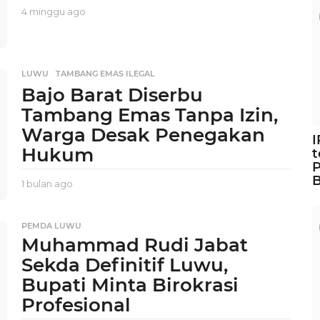
o
4 minggu ago
2
m
i
n
g
LUWU
,
TAMBANG EMAS ILEGAL
g
Bajo Barat Diserbu
u
a
Tambang Emas Tanpa Izin,
g
Warga Desak Penegakan
o
Hukum
t
P
B
1 bulan ago
1
b
u
l
PEMDA LUWU
a
Muhammad Rudi Jabat
n
Sekda Definitif Luwu,
a
g
Bupati Minta Birokrasi
o
Profesional