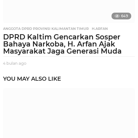
649
ANGGOTA DPRD PROVINSI KALIMANTAN TIMUR
,
H.ARFAN
DPRD Kaltim Gencarkan Sosper
Bahaya Narkoba, H. Arfan Ajak
Masyarakat Jaga Generasi Muda
4 bulan ago
4
b
u
YOU MAY ALSO LIKE
l
a
n
a
g
o