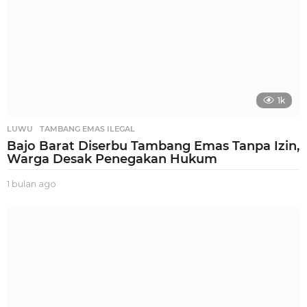
1k
LUWU
,
TAMBANG EMAS ILEGAL
Bajo Barat Diserbu Tambang Emas Tanpa Izin,
Warga Desak Penegakan Hukum
1 bulan ago
1
b
u
l
a
n
a
g
o