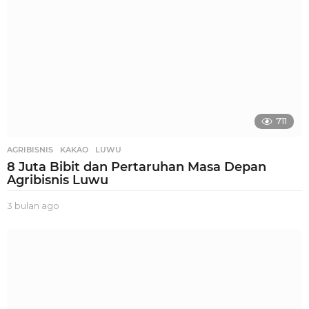
711
AGRIBISNIS
,
KAKAO
,
LUWU
8 Juta Bibit dan Pertaruhan Masa Depan
Agribisnis Luwu
3 bulan ago
3
b
u
l
a
n
a
g