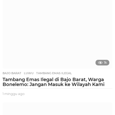
a
g
o
1k
BAJO BARAT
,
LUWU
,
TAMBANG EMAS ILEGAL
Tambang Emas Ilegal di Bajo Barat, Warga
Bonelemo: Jangan Masuk ke Wilayah Kami
1 minggu ago
1
m
i
n
g