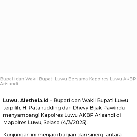
i
a
o
a
h
u
n
a
g
o
Bupati dan Wakil Bupati Luwu Bersama Kapolres Luwu AKBP
Arisandi
Luwu, Aletheia.id
– Bupati dan Wakil Bupati Luwu
terpilih, H. Patahudding dan Dhevy Bijak Pawindu
menyambangi Kapolres Luwu AKBP Arisandi di
Mapolres Luwu, Selasa (4/3/2025).
Kunjungan ini menjadi bagian dari sinergi antara