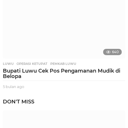
o
640
LUWU
,
OPERASI KETUPAT
,
PEMKAB LUWU
Bupati Luwu Cek Pos Pengamanan Mudik di
Belopa
5 bulan ago
3
b
u
DON'T MISS
l
a
n
a
g