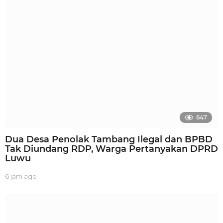
o
647
Dua Desa Penolak Tambang Ilegal dan BPBD
Tak Diundang RDP, Warga Pertanyakan DPRD
Luwu
6 jam ago
6
j
a
m
a