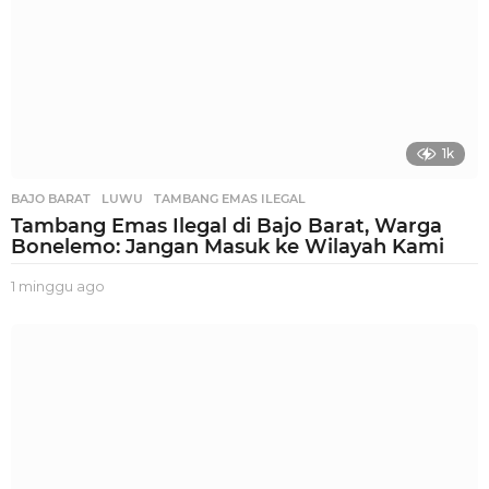
1k
BAJO BARAT
,
LUWU
,
TAMBANG EMAS ILEGAL
Tambang Emas Ilegal di Bajo Barat, Warga
Bonelemo: Jangan Masuk ke Wilayah Kami
1 minggu ago
1
m
i
n
g
g
u
a
g
o