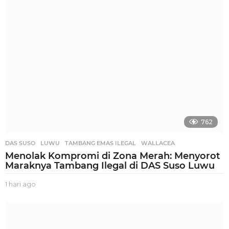
g
o
762
DAS SUSO
,
LUWU
,
TAMBANG EMAS ILEGAL
,
WALLACEA
Menolak Kompromi di Zona Merah: Menyorot
Maraknya Tambang Ilegal di DAS Suso Luwu
1 hari ago
1
h
a
r
i