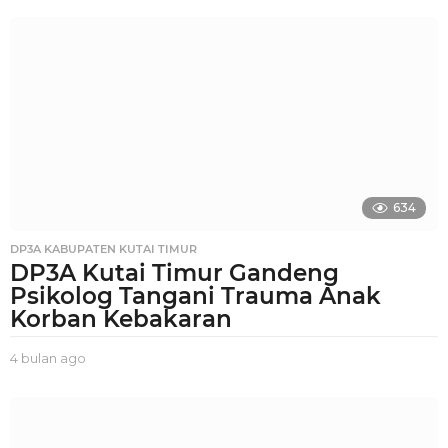
u
l
a
n
a
g
o
634
DP3A KABUPATEN KUTAI TIMUR
DP3A Kutai Timur Gandeng
Psikolog Tangani Trauma Anak
Korban Kebakaran
4 bulan ago
4
b
u
l
a