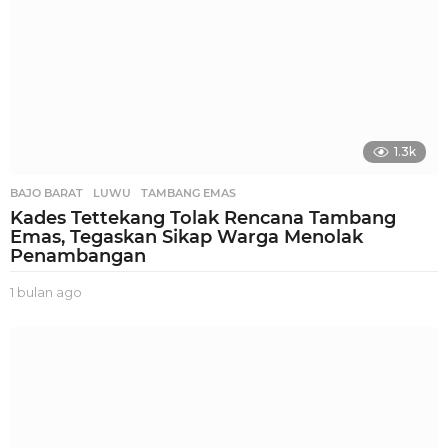
1.3k
BAJO BARAT
,
LUWU
,
TAMBANG EMAS
Kades Tettekang Tolak Rencana Tambang
Emas, Tegaskan Sikap Warga Menolak
Penambangan
1 bulan ago
1
b
u
l
a
n
a
g
o