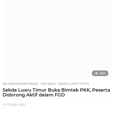
n
g
g
u
a
g
o
630
DR. RAMADHAN PIRADE
,
PKK DESA
,
SEKDA LUWU TIMUR
Sekda Luwu Timur Buka Bimtek PKK, Peserta
Didorong Aktif dalam FGD
4 minggu ago
3
m
i