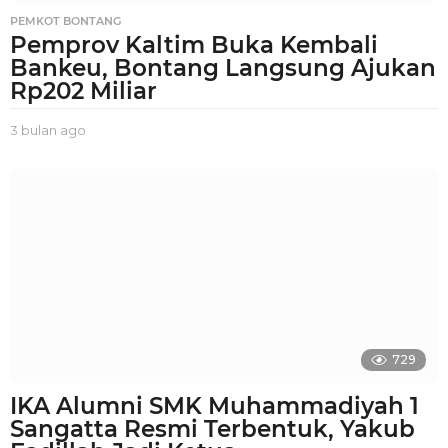
PEMKOT BONTANG
Pemprov Kaltim Buka Kembali
Bankeu, Bontang Langsung Ajukan
Rp202 Miliar
3 bulan ago
3
b
u
l
a
n
a
g
o
729
IKA Alumni SMK Muhammadiyah 1
Sangatta Resmi Terbentuk, Yakub