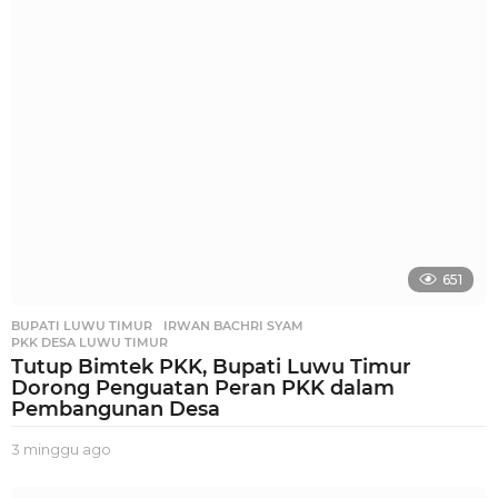
g
u
a
g
o
651
BUPATI LUWU TIMUR
,
IRWAN BACHRI SYAM
,
PKK DESA LUWU TIMUR
Tutup Bimtek PKK, Bupati Luwu Timur
Dorong Penguatan Peran PKK dalam
Pembangunan Desa
3 minggu ago
3
m
i