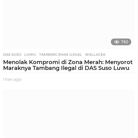
762
DAS SUSO
,
LUWU
,
TAMBANG EMAS ILEGAL
,
WALLACEA
Menolak Kompromi di Zona Merah: Menyorot
Maraknya Tambang Ilegal di DAS Suso Luwu
1 hari ago
1
h
a
r
i
a
g
o