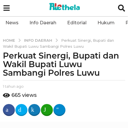
News
Info Daerah
Editorial
Hukum
P
INFO DAERAH
HOME
Perkuat Sinergi, Bupati dan
Wakil Bupati Luwu Sambangi Polres Luwu
Perkuat Sinergi, Bupati dan
1
t
Wakil Bupati Luwu
a
Sambangi Polres Luwu
h
u
b
1 tahun ago
1
n
y
t
665
views
a
a
a
l
g
h
e
u
o
t
n
1
h
a
t
e
g