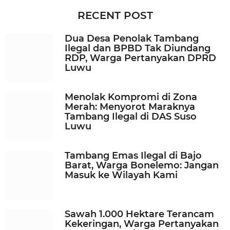
n
RECENT POST
g
g
Dua Desa Penolak Tambang
u
Ilegal dan BPBD Tak Diundang
a
RDP, Warga Pertanyakan DPRD
g
Luwu
o
Menolak Kompromi di Zona
Merah: Menyorot Maraknya
Tambang Ilegal di DAS Suso
Luwu
Tambang Emas Ilegal di Bajo
Barat, Warga Bonelemo: Jangan
Masuk ke Wilayah Kami
Sawah 1.000 Hektare Terancam
Kekeringan, Warga Pertanyakan