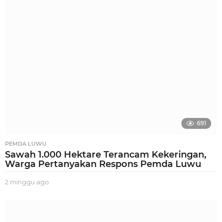
g
u
a
g
o
691
PEMDA LUWU
Sawah 1.000 Hektare Terancam Kekeringan,
Warga Pertanyakan Respons Pemda Luwu
2 minggu ago
2
m
i
n
g