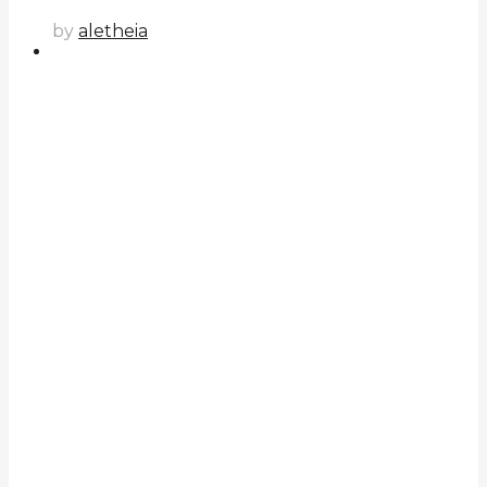
by
aletheia