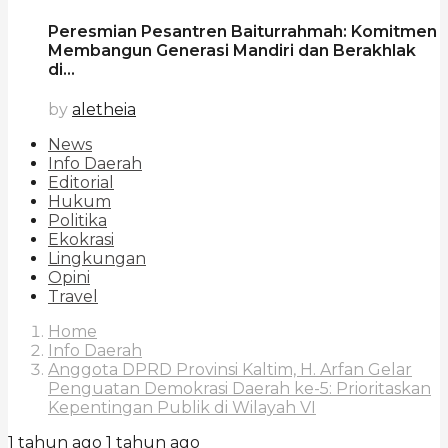
Peresmian Pesantren Baiturrahmah: Komitmen
Membangun Generasi Mandiri dan Berakhlak
di...
by
aletheia
News
Info Daerah
Editorial
Hukum
Politika
Ekokrasi
Lingkungan
Opini
Travel
Home
Info Daerah
Anggota DPRD Provinsi Kaltim, H. Arfan Gelar
Penguatan Demokrasi Daerah ke-5: Prioritaskan
Kepentingan Publik di Wilayah VI
1 tahun ago
1 tahun ago