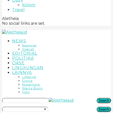
Opini
Kolom
Travel
Aletheia
No social links are set.
NEWS
Nasional
Daerah
EDITORIAL
POLITIKA
OASE
LINGKUNGAN
LAINNYA
Lifestyle
Dunia
Nusantara
Warta Bumi
Foto
Search
Search