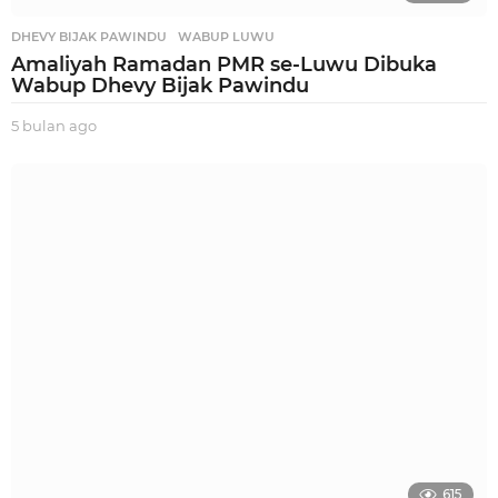
DHEVY BIJAK PAWINDU
,
WABUP LUWU
Amaliyah Ramadan PMR se-Luwu Dibuka
Wabup Dhevy Bijak Pawindu
5 bulan ago
3
b
u
l
a
n
a
g
o
615