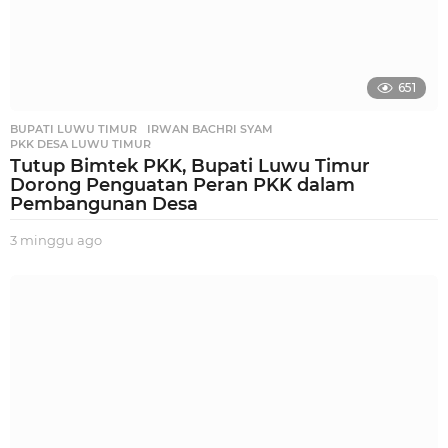
651
BUPATI LUWU TIMUR
,
IRWAN BACHRI SYAM
,
PKK DESA LUWU TIMUR
Tutup Bimtek PKK, Bupati Luwu Timur
Dorong Penguatan Peran PKK dalam
Pembangunan Desa
3 minggu ago
3
m
i
n
g
g
u
a
g
o