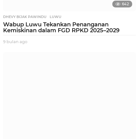
642
DHEVY BIJAK PAWINDU
,
LUWU
Wabup Luwu Tekankan Penanganan
Kemiskinan dalam FGD RPKD 2025–2029
9 bulan ago
9
b
u
l
a
n
a
g
o