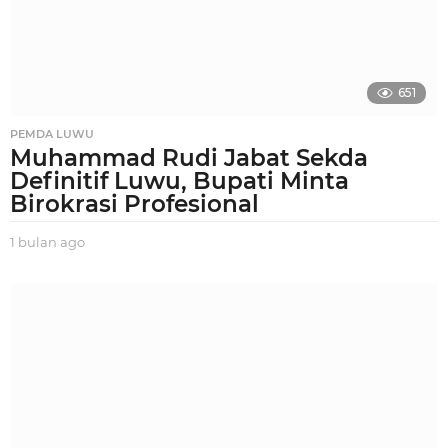
o
651
PEMDA LUWU
Muhammad Rudi Jabat Sekda
Definitif Luwu, Bupati Minta
Birokrasi Profesional
1 bulan ago
1
b
u
l
a
n
a
g
o