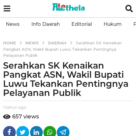
News
Info Daerah
Editorial
Hukum
P
NEWS
DAERAH
HOME
Serahkan SK Kenaikan
Pangkat ASN, Wakil Bupati Luwu Tekankan Pentingnya
Pelayanan Publik
Serahkan SK Kenaikan
1
t
Pangkat ASN, Wakil Bupati
a
Luwu Tekankan Pentingnya
h
Pelayanan Publik
u
n
b
1 tahun ago
1
a
y
t
g
657
views
a
a
o
l
h
1
e
u
n