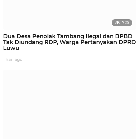
725
Dua Desa Penolak Tambang Ilegal dan BPBD
Tak Diundang RDP, Warga Pertanyakan DPRD
Luwu
1 hari ago
1
h
a
r
i
a
g
o