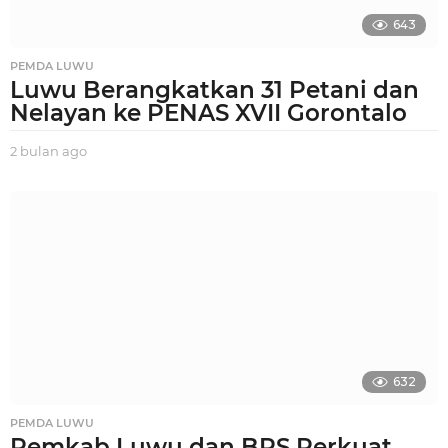
643
PEMDA LUWU
Luwu Berangkatkan 31 Petani dan
Nelayan ke PENAS XVII Gorontalo
2 bulan ago
2
b
u
l
a
n
a
g
o
632
PEMDA LUWU
Pemkab Luwu dan BPS Perkuat