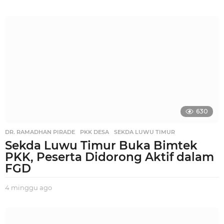
m
i
n
g
g
u
a
g
o
630
DR. RAMADHAN PIRADE
,
PKK DESA
,
SEKDA LUWU TIMUR
Sekda Luwu Timur Buka Bimtek
PKK, Peserta Didorong Aktif dalam
FGD
4 minggu ago
3
m
i
n