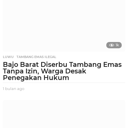
g
g
u
a
g
o
1k
LUWU
,
TAMBANG EMAS ILEGAL
Bajo Barat Diserbu Tambang Emas
Tanpa Izin, Warga Desak
Penegakan Hukum
1 bulan ago
1
b
u
l
a
n
a
g