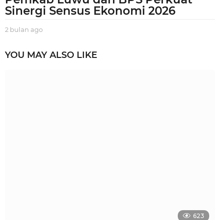
Sinergi Sensus Ekonomi 2026
2 bulan ago
2
b
u
YOU MAY ALSO LIKE
l
a
n
a
g
o
623