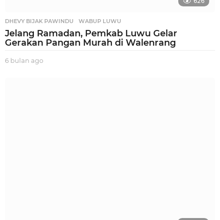
626
DHEVY BIJAK PAWINDU
,
WABUP LUWU
Jelang Ramadan, Pemkab Luwu Gelar
Gerakan Pangan Murah di Walenrang
6 bulan ago
5
b
u
l
a
n
a
g
o