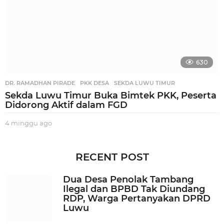
630
DR. RAMADHAN PIRADE
,
PKK DESA
,
SEKDA LUWU TIMUR
Sekda Luwu Timur Buka Bimtek PKK, Peserta
Didorong Aktif dalam FGD
4 minggu ago
3
m
i
n
RECENT POST
g
g
Dua Desa Penolak Tambang
u
Ilegal dan BPBD Tak Diundang
a
RDP, Warga Pertanyakan DPRD
g
Luwu
o