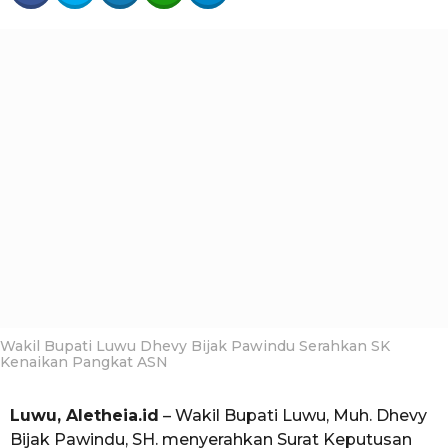
t
t
h
a
a
e
g
h
i
o
a
u
n
a
g
o
Wakil Bupati Luwu Dhevy Bijak Pawindu Serahkan SK
Kenaikan Pangkat ASN
Luwu, Aletheia.id
– Wakil Bupati Luwu, Muh. Dhevy
Bijak Pawindu, SH. menyerahkan Surat Keputusan