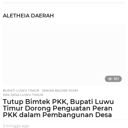
ALETHEIA
DAERAH
651
BUPATI LUWU TIMUR
,
IRWAN BACHRI SYAM
,
PKK DESA LUWU TIMUR
Tutup Bimtek PKK, Bupati Luwu
Timur Dorong Penguatan Peran
PKK dalam Pembangunan Desa
3 minggu ago
3