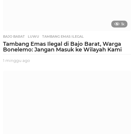
1k
BAJO BARAT
,
LUWU
,
TAMBANG EMAS ILEGAL
Tambang Emas Ilegal di Bajo Barat, Warga
Bonelemo: Jangan Masuk ke Wilayah Kami
1 minggu ago
1
m
i
n
g
g
u
a
g
o