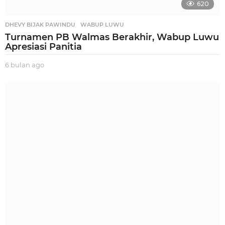
620
DHEVY BIJAK PAWINDU
,
WABUP LUWU
Turnamen PB Walmas Berakhir, Wabup Luwu
Apresiasi Panitia
6 bulan ago
5
b
u
l
a
n
a
g
o