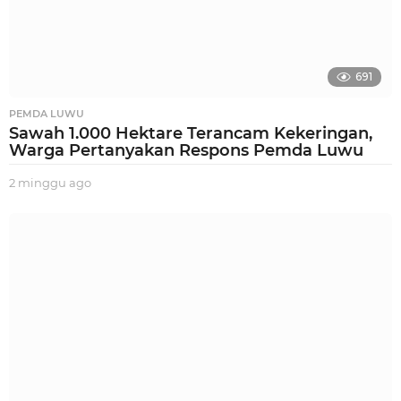
691
PEMDA LUWU
Sawah 1.000 Hektare Terancam Kekeringan,
Warga Pertanyakan Respons Pemda Luwu
2 minggu ago
2
m
i
n
g
g
u
a
g
o