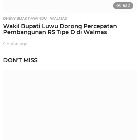
632
DHEVY BIJAK PAWINDU
,
WALMAS
Wakil Bupati Luwu Dorong Percepatan
Pembangunan RS Tipe D di Walmas
9 bulan ago
9
b
u
DON'T MISS
l
a
n
a
g
o