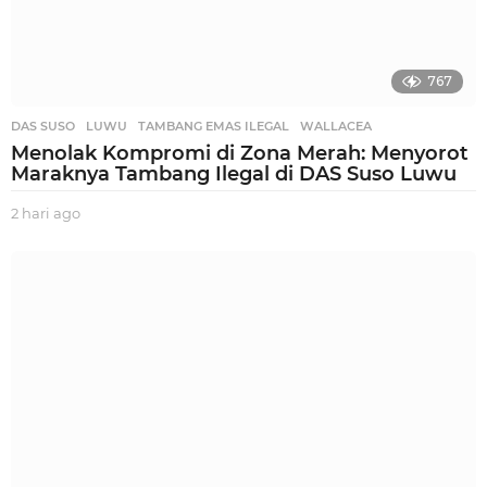
767
DAS SUSO
,
LUWU
,
TAMBANG EMAS ILEGAL
,
WALLACEA
Menolak Kompromi di Zona Merah: Menyorot
Maraknya Tambang Ilegal di DAS Suso Luwu
2 hari ago
2
h
a
r
i
a
g
o