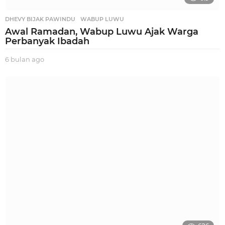
DHEVY BIJAK PAWINDU
,
WABUP LUWU
Awal Ramadan, Wabup Luwu Ajak Warga
Perbanyak Ibadah
6 bulan ago
5
b
u
l
a
n
a
g
o