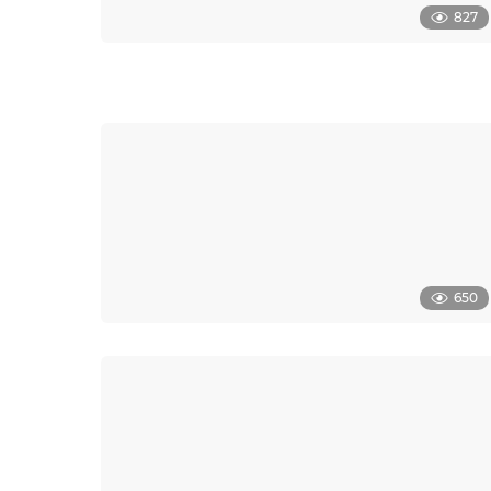
827
650