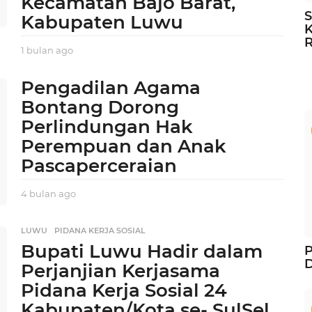
Kecamatan Bajo Barat,
S
Kabupaten Luwu
K
1 bulan ago
1
b
u
Pengadilan Agama
l
Bontang Dorong
a
n
Perlindungan Hak
a
Perempuan dan Anak
g
o
Pascaperceraian
4 bulan ago
4
b
u
LUWU
,
PIDANA KERJA SOSIAL
l
Bupati Luwu Hadir dalam
a
P
n
D
Perjanjian Kerjasama
a
Pidana Kerja Sosial 24
g
o
Kabupaten/Kota se- SulSel