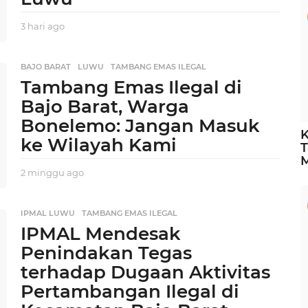
3 hari ago
3
h
a
r
BAJO BARAT
,
LUWU
,
TAMBANG EMAS ILEGAL
i
Tambang Emas Ilegal di
a
Bajo Barat, Warga
g
o
Bonelemo: Jangan Masuk
K
ke Wilayah Kami
T
2 minggu ago
2
m
i
n
IPMAL LUWU
,
TAMBANG EMAS ILEGAL
g
IPMAL Mendesak
g
Penindakan Tegas
u
a
terhadap Dugaan Aktivitas
g
Pertambangan Ilegal di
o