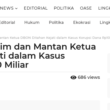
NEWS
EDITORIAL
POLITIKA
OASE
LIN
Editorial
Hukum
Politika
Ekokrasi
Ling
antan Ketua DBON Ditahan Kejati dalam Kasus Korupsi Dana Rp100
tim dan Mantan Ketua
ti dalam Kasus
 Miliar
686
views