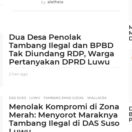
by
aletheia
M
M
Dua Desa Penolak
Tambang Ilegal dan BPBD
Tak Diundang RDP, Warga
Pertanyakan DPRD Luwu
2 hari ago
2
h
a
r
i
DAS SUSO
,
LUWU
,
TAMBANG EMAS ILEGAL
,
WALLACEA
a
Menolak Kompromi di Zona
g
D
Merah: Menyorot Maraknya
o
Tambang Ilegal di DAS Suso
Luwu