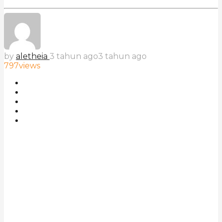
by
aletheia
3 tahun ago
3 tahun ago
797
views