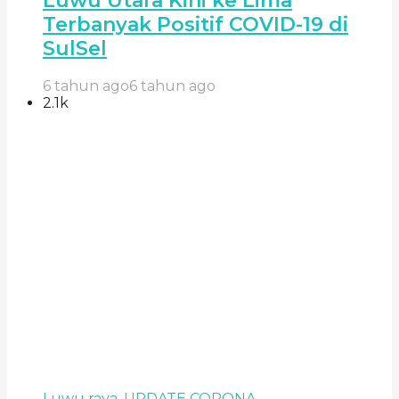
Luwu Utara Kini ke Lima
Terbanyak Positif COVID-19 di
SulSel
6 tahun ago
6 tahun ago
2.1k
Luwu raya
,
UPDATE CORONA