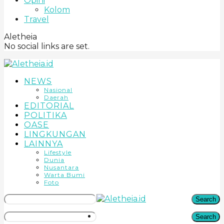
Opini
Kolom
Travel
Aletheia
No social links are set.
NEWS
Nasional
Daerah
EDITORIAL
POLITIKA
OASE
LINGKUNGAN
LAINNYA
Lifestyle
Dunia
Nusantara
Warta Bumi
Foto
Search
Search