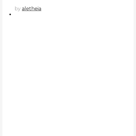
by
aletheia